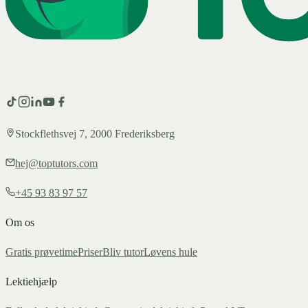
Stockflethsvej 7, 2000 Frederiksberg
hej@toptutors.com
+45 93 83 97 57
Om os
Gratis prøvetime
Priser
Bliv tutor
Løvens hule
Lektiehjælp