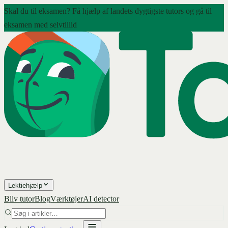
Skal du til eksamen? Få hjælp af landets dygtigste tutors og gå til
eksamen med selvtillid
Lektiehjælp
Bliv tutor
Blog
Værktøjer
AI detector