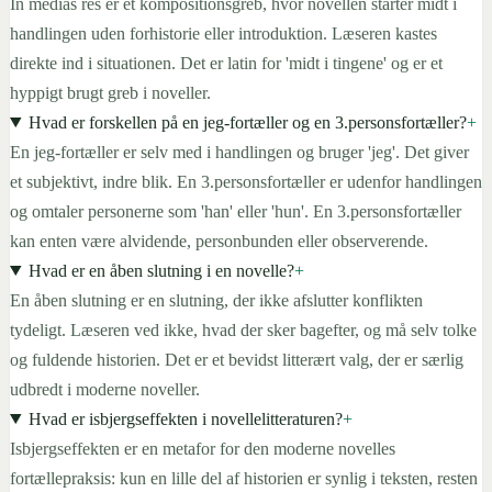
In medias res er et kompositionsgreb, hvor novellen starter midt i
handlingen uden forhistorie eller introduktion. Læseren kastes
direkte ind i situationen. Det er latin for 'midt i tingene' og er et
hyppigt brugt greb i noveller.
Hvad er forskellen på en jeg-fortæller og en 3.personsfortæller?
+
En jeg-fortæller er selv med i handlingen og bruger 'jeg'. Det giver
et subjektivt, indre blik. En 3.personsfortæller er udenfor handlingen
og omtaler personerne som 'han' eller 'hun'. En 3.personsfortæller
kan enten være alvidende, personbunden eller observerende.
Hvad er en åben slutning i en novelle?
+
En åben slutning er en slutning, der ikke afslutter konflikten
tydeligt. Læseren ved ikke, hvad der sker bagefter, og må selv tolke
og fuldende historien. Det er et bevidst litterært valg, der er særlig
udbredt i moderne noveller.
Hvad er isbjergseffekten i novellelitteraturen?
+
Isbjergseffekten er en metafor for den moderne novelles
fortællepraksis: kun en lille del af historien er synlig i teksten, resten