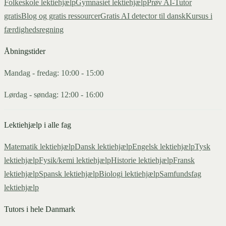
Folkeskole lektiehjælp
Gymnasiet lektiehjælp
Prøv AI-Tutor
gratis
Blog og gratis ressourcer
Gratis AI detector til dansk
Kursus i
færdighedsregning
Åbningstider
Mandag - fredag: 10:00 - 15:00
Lørdag - søndag: 12:00 - 16:00
Lektiehjælp i alle fag
Matematik
lektiehjælp
Dansk
lektiehjælp
Engelsk
lektiehjælp
Tysk
lektiehjælp
Fysik/kemi
lektiehjælp
Historie
lektiehjælp
Fransk
lektiehjælp
Spansk
lektiehjælp
Biologi
lektiehjælp
Samfundsfag
lektiehjælp
Tutors i hele Danmark