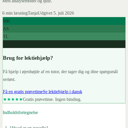
Med analysemodel og quiz.
6
min læsning
Tanja
Udgivet
5. juli 2026
MK
AS
TL
967+
Brug for lektiehjælp?
Få hjælp i øjenhøjde af en tutor, der tager dig og dine spørgsmål
seriøst.
Få en gratis prøvetime
Se lektiehjælp i dansk
★★★★★
Gratis prøvetime. Ingen binding.
Indholdsfortegnelse
1
Hvad er en novelle?