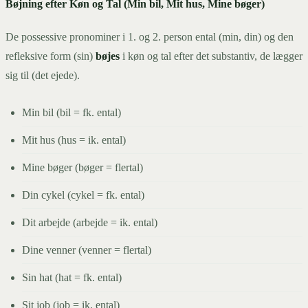
Bøjning efter Køn og Tal (Min bil, Mit hus, Mine bøger)
De possessive pronominer i 1. og 2. person ental (min, din) og den
refleksive form (sin)
bøjes
i køn og tal efter det substantiv, de lægger
sig til (det ejede).
Min bil (bil = fk. ental)
Mit hus (hus = ik. ental)
Mine bøger (bøger = flertal)
Din cykel (cykel = fk. ental)
Dit arbejde (arbejde = ik. ental)
Dine venner (venner = flertal)
Sin hat (hat = fk. ental)
Sit job (job = ik. ental)