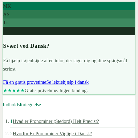
MK
AS
TL
967+
Svært ved Dansk?
Få hjælp i øjenhøjde af en tutor, der tager dig og dine spørgsmål
seriøst.
Få en gratis prøvetime
Se lektiehjælp i dansk
★★★★★
Gratis prøvetime. Ingen binding.
Indholdsfortegnelse
1
Hvad er Pronominer (Stedord) Helt Præcist?
2
Hvorfor Er Pronominer Vigtige i Dansk?