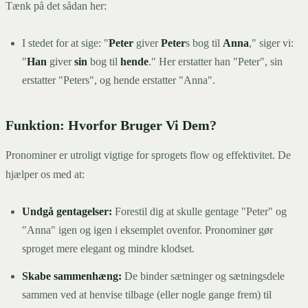
Tænk på det sådan her:
I stedet for at sige: "
Peter
giver
Peter
s bog til
Anna
," siger vi:
"
Han
giver
sin
bog til
hende
." Her erstatter han "Peter", sin
erstatter "Peters", og hende erstatter "Anna".
Funktion: Hvorfor Bruger Vi Dem?
Pronominer er utroligt vigtige for sprogets flow og effektivitet. De
hjælper os med at:
Undgå gentagelser:
Forestil dig at skulle gentage "Peter" og
"Anna" igen og igen i eksemplet ovenfor. Pronominer gør
sproget mere elegant og mindre klodset.
Skabe sammenhæng:
De binder sætninger og sætningsdele
sammen ved at henvise tilbage (eller nogle gange frem) til