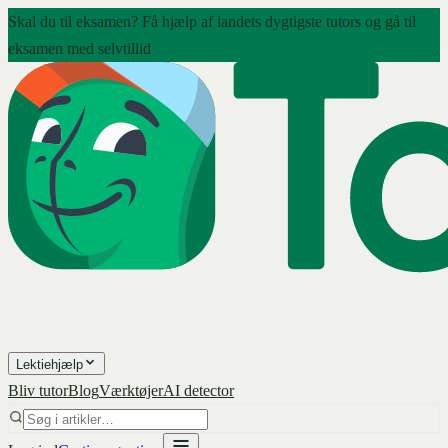
Skal du til eksamen? Få hjælp af landets dygtigste tutors og gå til
eksamen med selvtillid
Lektiehjælp
Bliv tutor
Blog
Værktøjer
AI detector