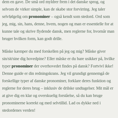
dem en gave. De små ord myldrer frem i det danske sprog, og
selvom de virker simple, kan de skabe stor forvirring. Jeg taler
selvfølgelig om
pronominer
– også kendt som stedord. Ord som
jeg, mig, sin, hans, denne, hvem, nogen og man er essentielle for at
kunne tale og skrive flydende dansk, men reglerne for, hvornår man
bruger hvilken form, kan godt drille.
Måske kæmper du med forskellen på jeg og mig? Måske giver
sin/sit/sine dig hovedpine? Eller måske er du bare usikker på, hvilke
typer
pronominer
der overhovedet findes på dansk? Fortvivl ikke!
Denne guide er din redningskrans. Jeg vil grundigt gennemgå de
forskellige typer af danske pronominer, forklare deres funktion og
reglerne for deres brug – inklusiv de drilske undtagelser. Mit mål er
at give dig en klar og overskuelig forståelse, så du kan bruge
pronominerne korrekt og med selvtillid. Lad os dykke ned i
stedordenes verden!