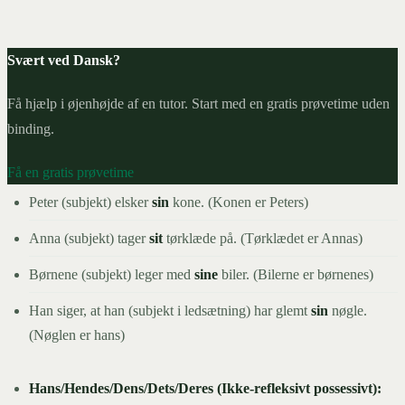
Svært ved Dansk?
Få hjælp i øjenhøjde af en tutor. Start med en gratis prøvetime uden
binding.
Få en gratis prøvetime
Peter (subjekt) elsker
sin
kone. (Konen er Peters)
Anna (subjekt) tager
sit
tørklæde på. (Tørklædet er Annas)
Børnene (subjekt) leger med
sine
biler. (Bilerne er børnenes)
Han siger, at han (subjekt i ledsætning) har glemt
sin
nøgle.
(Nøglen er hans)
Hans/Hendes/Dens/Dets/Deres (Ikke-refleksivt possessivt):