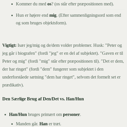
Kommer du med
os
? (os står efter præpositionen med).
Hun er højere end
mig
. (Efter sammenligningsord som end
og som bruges objektsform).
Vigtigt:
Især jeg/mig og de/dem volder problemer. Husk: "Peter og
jeg går i biografen" (fordi "jeg" er en del af subjektet). "Gaven er til
Peter og mig" (fordi "mig" står efter præpositionen til). "Det er dem,
der har ringet" (fordi "dem" fungerer som subjektet i den
underforståede sætning "dem har ringet", selvom det formelt set er
prædikativ).
Den Særlige Brug af Den/Det vs. Han/Hun
Han/Hun
bruges primært om
personer
.
Manden går.
Han
er træt.