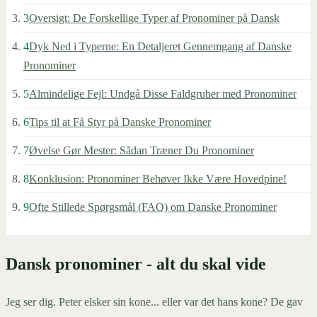
3
Oversigt: De Forskellige Typer af Pronominer på Dansk
4
Dyk Ned i Typerne: En Detaljeret Gennemgang af Danske
Pronominer
5
Almindelige Fejl: Undgå Disse Faldgruber med Pronominer
6
Tips til at Få Styr på Danske Pronominer
7
Øvelse Gør Mester: Sådan Træner Du Pronominer
8
Konklusion: Pronominer Behøver Ikke Være Hovedpine!
9
Ofte Stillede Spørgsmål (FAQ) om Danske Pronominer
Dansk pronominer - alt du skal vide
Jeg ser dig. Peter elsker sin kone... eller var det hans kone? De gav