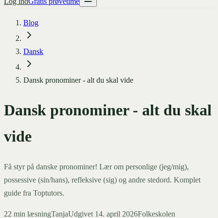
Log ind
Gratis prøvetime
Blog
Dansk
Dansk pronominer - alt du skal vide
Dansk pronominer - alt du skal
vide
Få styr på danske pronominer! Lær om personlige (jeg/mig),
possessive (sin/hans), refleksive (sig) og andre stedord. Komplet
guide fra Toptutors.
22
min læsning
Tanja
Udgivet
14. april 2026
Folkeskolen