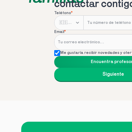
contactar contig
Teléfono
*
Email
*
Me gustaría recibir novedades y ofer
Encuentra profeso
Siguiente