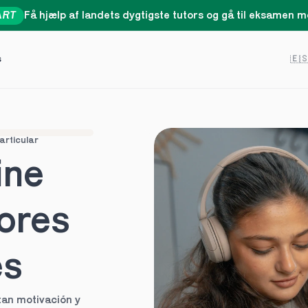
ART
Få hjælp af landets dygtigste tutors og gå til eksamen me
Select 
s
🇪
articular
ne 
ores 
es
an motivación y 