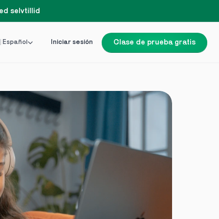
d selvtillid
Language
 Español
Iniciar sesión
Clase de prueba gratis