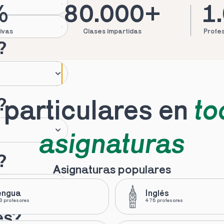
%
80.000+
1
ivas
Clases impartidas
Profes
?
?
particulares en 
to
asignaturas
?
Asignaturas populares
engua
Inglés
 profesores
475 profesores
es?