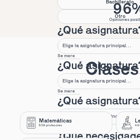
Bachillerato
96
Otro
Opiniones posit
¿Qué asignatura
Se mere
¿Qué asignatura
Clases 
Se mere
¿Qué asignatura
Matemáticas
L
509 profesores
493
Se mere
¿Qué necesidad