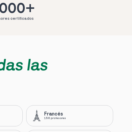
.000+
ores certificados
das las 
Francés
156 profesores