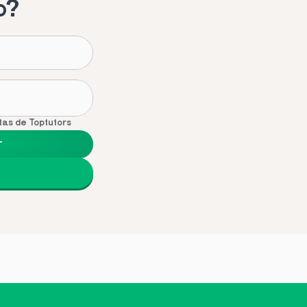
o?
tas de Toptutors
r