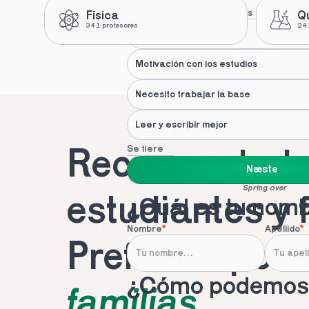
Nuestras recomendaciones
Física
Q
341 profesores
241
Apoyo de un profesional
Motivación con los estudios
Necesito trabajar la base
Leer y escribir mejor
Se flere
Recomendado 
Næste
Spring over
estudiantes y 
¿Cuál es tu nom
Nombre
*
Apellido
*
Preferido por 
¿Cómo podemos 
familias