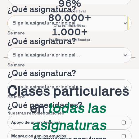
96%
¿Qué asignatura?
Opiniones positivas
80.000+
Clases impartidas
1.000+
Se mere
¿Qué asignatura?
Profesores certificados
Se mere
¿Qué asignatura?
Clases particulares 
Se mere
¿Qué necesidades?
en 
todas las 
Nuestras recomendaciones
asignaturas
Apoyo de un profesional
Motivación con los estudios