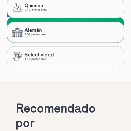
Química
241 profesores
Me gustaría recibir novedades y ofertas de Toptutors
Encuentra profesor
Alemán
Siguiente
201 profesores
Selectividad
183 profesores
Recomendado 
por 