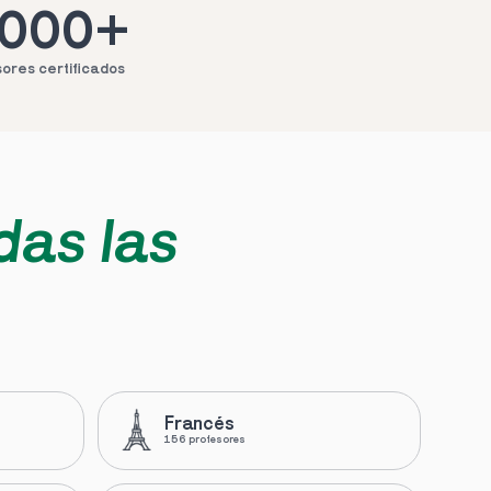
.000+
ores certificados
das las 
Francés
156 profesores