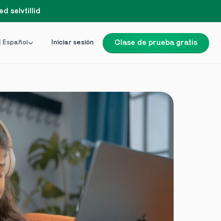
d selvtillid
Language
 Español
Iniciar sesión
Clase de prueba gratis