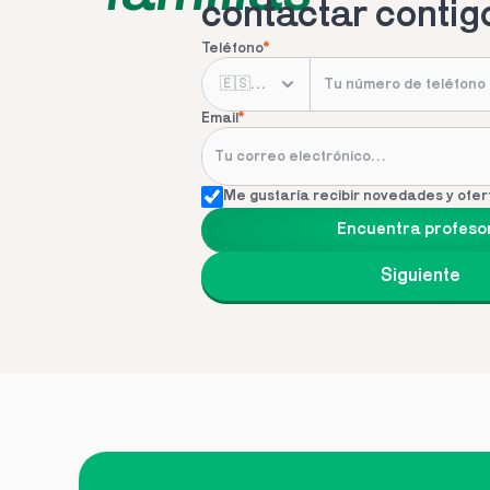
contactar contig
Teléfono
*
Email
*
Me gustaría recibir novedades y ofer
Encuentra profeso
Siguiente