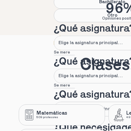
Bachillerato
96
Otro
Opiniones posit
¿Qué asignatura
Se mere
¿Qué asignatura
Clases 
Se mere
¿Qué asignatura
Matemáticas
L
509 profesores
493
Se mere
¿Qué necesidad