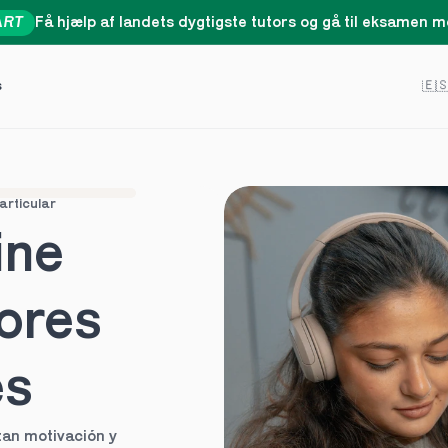
ART
Få hjælp af landets dygtigste tutors og gå til eksamen me
Select 
s
🇪
articular
ne 
ores 
es
an motivación y 