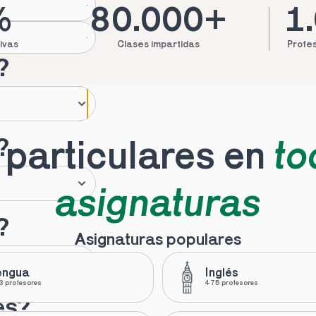
%
80.000+
1
ivas
Clases impartidas
Profes
?
?
particulares en 
to
asignaturas
?
Asignaturas populares
engua
Inglés
 profesores
475 profesores
es?