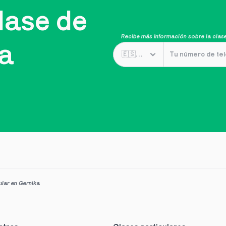
ase de 
Recibe más información sobre la clase
ta
ular en Gernika