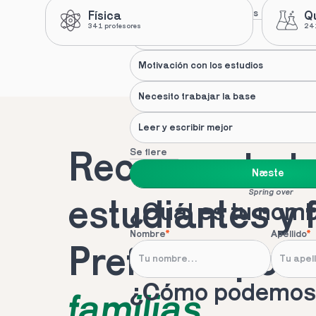
Nuestras recomendaciones
Física
Q
341 profesores
241
Apoyo de un profesional
Motivación con los estudios
Necesito trabajar la base
Leer y escribir mejor
Se flere
Recomendado 
Næste
Spring over
estudiantes y 
¿Cuál es tu nom
Nombre
*
Apellido
*
Preferido por 
¿Cómo podemos 
familias