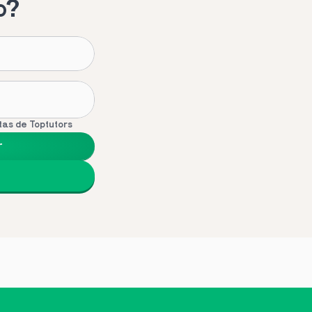
o?
tas de Toptutors
r