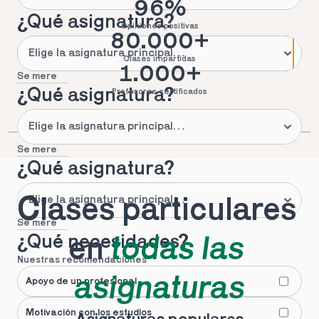
96%
¿Qué asignatura?
Opiniones positivas
80.000+
Clases impartidas
1.000+
Se mere
¿Qué asignatura?
Profesores certificados
Se mere
¿Qué asignatura?
Clases particulares 
Se mere
¿Qué necesidades?
en 
todas las 
Nuestras recomendaciones
asignaturas
Apoyo de un profesional
Motivación con los estudios