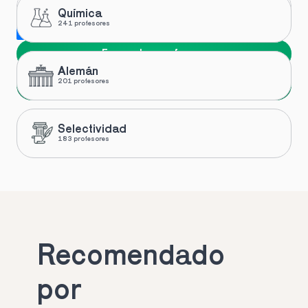
Química
241 profesores
Me gustaría recibir novedades y ofertas de Toptutors
Encuentra profesor
Alemán
Siguiente
201 profesores
Selectividad
183 profesores
Recomendado 
por 