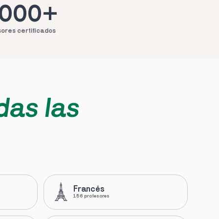
.000+
ores certificados
das las 
Francés
156 profesores