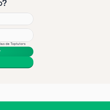
o?
tas de Toptutors
r