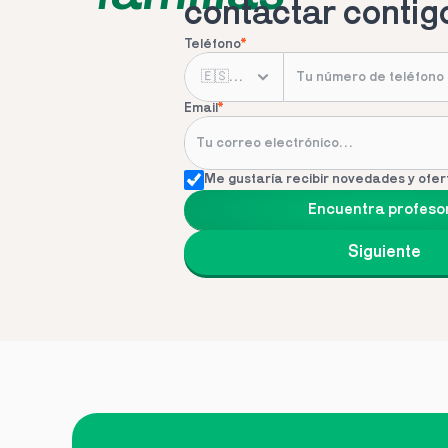
contactar contig
Teléfono
*
Email
*
Me gustaría recibir novedades y ofer
Encuentra profeso
Siguiente