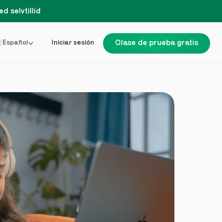
d selvtillid
Language
 Español
Iniciar sesión
Clase de prueba gratis