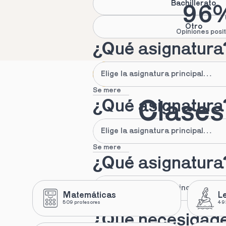
Bachillerato
96
Otro
Opiniones posit
¿Qué asignatura
Se mere
¿Qué asignatura
Clases 
Se mere
¿Qué asignatura
Matemáticas
L
509 profesores
493
Se mere
¿Qué necesidad