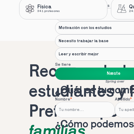
Nuestras recomendaciones
Física
Q
341 profesores
241
Apoyo de un profesional
Motivación con los estudios
Necesito trabajar la base
Leer y escribir mejor
Se flere
Recomendado 
Næste
Spring over
estudiantes y 
¿Cuál es tu nom
Nombre
*
Apellido
*
Preferido por 
¿Cómo podemos 
familias