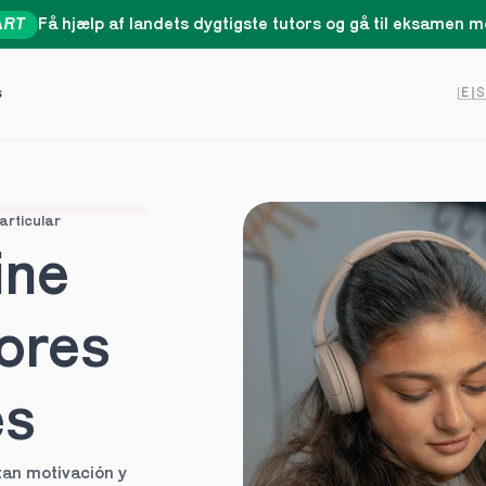
ART
Få hjælp af landets dygtigste tutors og gå til eksamen me
Select 
s
🇪
articular
ne 
ores 
es
an motivación y 