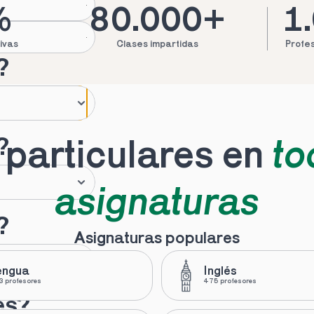
%
80.000+
1
ivas
Clases impartidas
Profes
?
?
particulares en 
to
asignaturas
?
Asignaturas populares
engua
Inglés
 profesores
475 profesores
es?