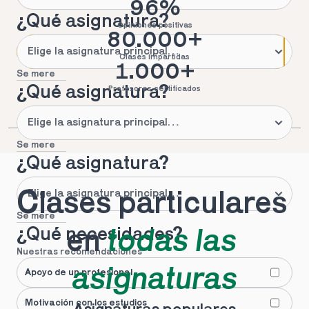
96%
¿Qué asignatura?
Opiniones positivas
80.000+
Clases impartidas
1.000+
Se mere
¿Qué asignatura?
Profesores certificados
Se mere
¿Qué asignatura?
Clases particulares 
Se mere
¿Qué necesidades?
en 
todas las 
Nuestras recomendaciones
asignaturas
Apoyo de un profesional
Motivación con los estudios