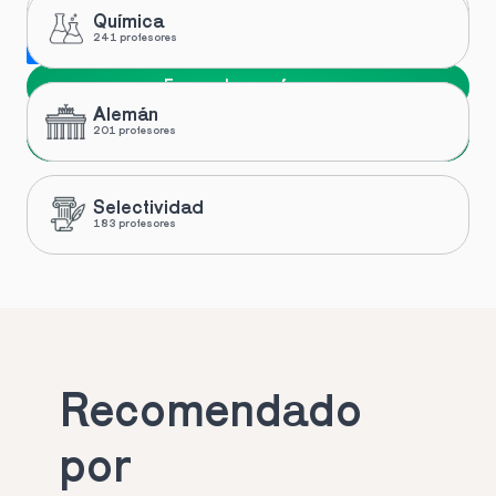
Química
241 profesores
Me gustaría recibir novedades y ofertas de Toptutors
Encuentra profesor
Alemán
Siguiente
201 profesores
Selectividad
183 profesores
Recomendado 
por 