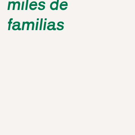
miles de 
Nuestras recomendaciones
Apoyo de un profesional
familias
Motivación con los estudios
Necesito trabajar la base
Leer y escribir mejor
Se flere
Næste
Spring over
¿Cuál es tu nombre?
Nombre
*
Apellido
*
¿Cómo podemos contactar 
contigo?