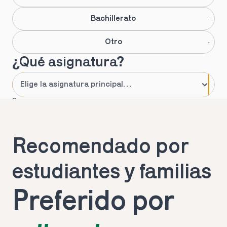
Bachillerato
Otro
¿Qué asignatura?
Se mere
¿Qué asignatura?
Recomendado por 
Se mere
¿Qué asignatura?
estudiantes y familias
Preferido por 
Se mere
¿Qué necesidades?