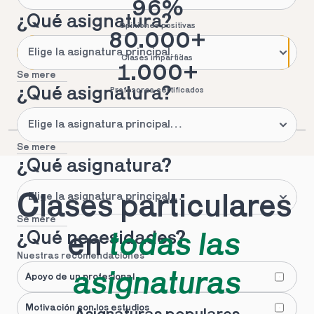
96%
¿Qué asignatura?
Opiniones positivas
80.000+
Clases impartidas
1.000+
Se mere
¿Qué asignatura?
Profesores certificados
Se mere
¿Qué asignatura?
Clases particulares 
Se mere
¿Qué necesidades?
en 
todas las 
Nuestras recomendaciones
asignaturas
Apoyo de un profesional
Motivación con los estudios