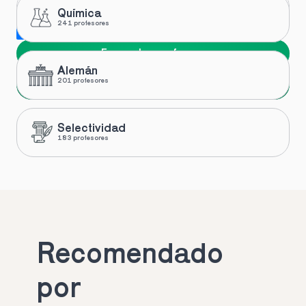
Química
241 profesores
Me gustaría recibir novedades y ofertas de Toptutors
Encuentra profesor
Alemán
Siguiente
201 profesores
Selectividad
183 profesores
Recomendado 
por 