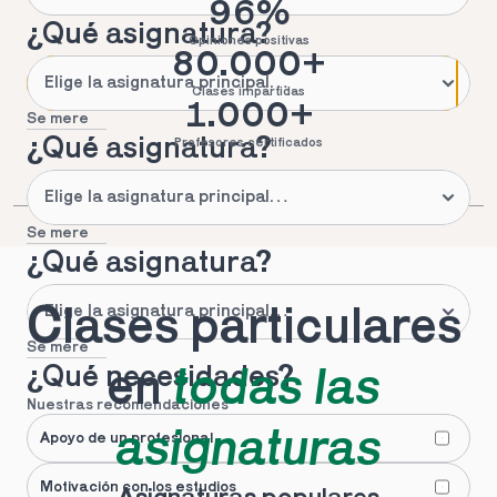
96%
¿Qué asignatura?
Opiniones positivas
80.000+
Clases impartidas
1.000+
Se mere
¿Qué asignatura?
Profesores certificados
Se mere
¿Qué asignatura?
Clases particulares 
Se mere
¿Qué necesidades?
en 
todas las 
Nuestras recomendaciones
asignaturas
Apoyo de un profesional
Motivación con los estudios