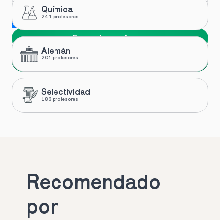
Química
241 profesores
Me gustaría recibir novedades y ofertas de Toptutors
Encuentra profesor
Alemán
Siguiente
201 profesores
Selectividad
183 profesores
Recomendado 
por 