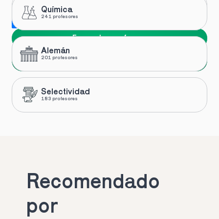
Química
241 profesores
Me gustaría recibir novedades y ofertas de Toptutors
Encuentra profesor
Alemán
Siguiente
201 profesores
Selectividad
183 profesores
Recomendado 
por 