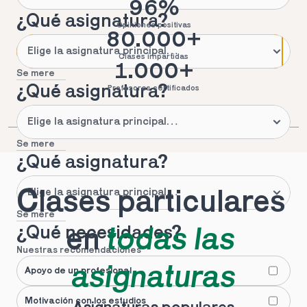
96%
¿Qué asignatura?
Opiniones positivas
80.000+
Clases impartidas
1.000+
Se mere
¿Qué asignatura?
Profesores certificados
Se mere
¿Qué asignatura?
Clases particulares 
Se mere
¿Qué necesidades?
en 
todas las 
Nuestras recomendaciones
asignaturas
Apoyo de un profesional
Motivación con los estudios