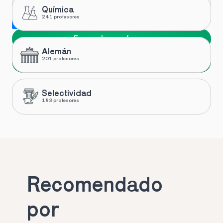
Química
241 profesores
Me gustaría recibir novedades y ofertas de Toptutors
Encuentra profesor
Alemán
Siguiente
201 profesores
Selectividad
183 profesores
Recomendado 
por 