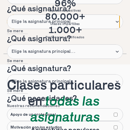
96%
¿Qué asignatura?
Opiniones positivas
80.000+
Clases impartidas
1.000+
Se mere
¿Qué asignatura?
Profesores certificados
Se mere
¿Qué asignatura?
Clases particulares 
Se mere
¿Qué necesidades?
en 
todas las 
Nuestras recomendaciones
asignaturas
Apoyo de un profesional
Motivación con los estudios