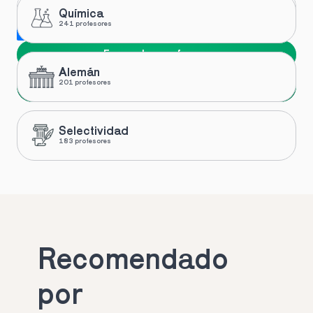
Química
241 profesores
Me gustaría recibir novedades y ofertas de Toptutors
Encuentra profesor
Alemán
Siguiente
201 profesores
Selectividad
183 profesores
Recomendado 
por 