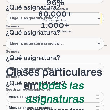
96%
¿Qué asignatura?
Opiniones positivas
80.000+
Clases impartidas
1.000+
Se mere
¿Qué asignatura?
Profesores certificados
Se mere
¿Qué asignatura?
Clases particulares 
Se mere
¿Qué necesidades?
en 
todas las 
Nuestras recomendaciones
asignaturas
Apoyo de un profesional
Motivación con los estudios