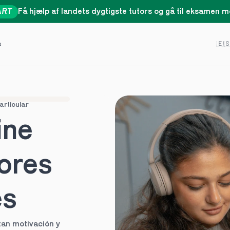
ART
Få hjælp af landets dygtigste tutors og gå til eksamen me
Select 
s
🇪
articular
ne 
ores 
es
an motivación y 