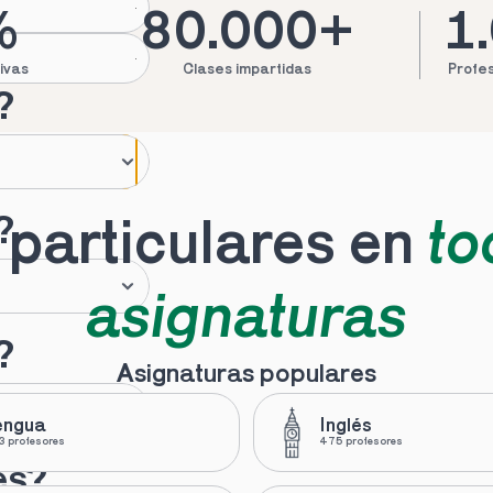
%
80.000+
1
ivas
Clases impartidas
Profes
?
?
particulares en 
to
asignaturas
?
Asignaturas populares
engua
Inglés
 profesores
475 profesores
es?