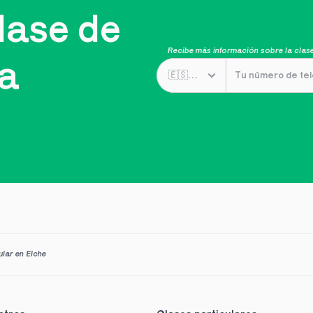
ase de 
Recibe más información sobre la clase
ta
ular en Elche