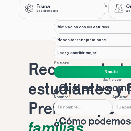
Nuestras recomendaciones
Física
Q
341 profesores
241
Apoyo de un profesional
Motivación con los estudios
Necesito trabajar la base
Leer y escribir mejor
Se flere
Recomendado 
Næste
Spring over
estudiantes y 
¿Cuál es tu nom
Nombre
*
Apellido
*
Preferido por 
¿Cómo podemos 
familias