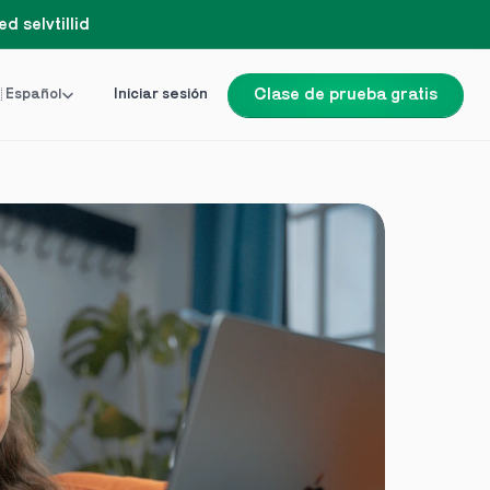
d selvtillid
Language
 Español
Iniciar sesión
Clase de prueba gratis