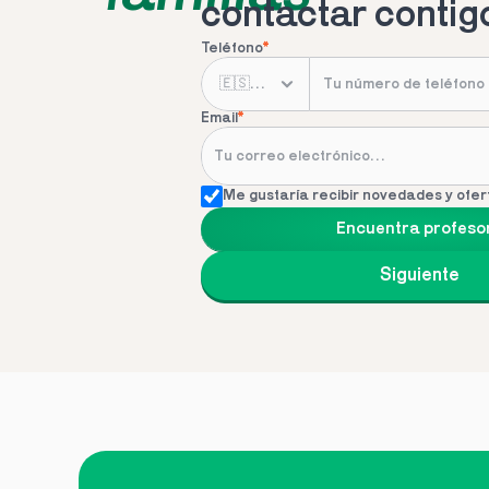
contactar contig
Teléfono
*
Email
*
Me gustaría recibir novedades y ofer
Encuentra profeso
Siguiente