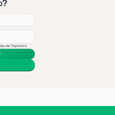
o?
tas de Toptutors
r