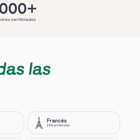
.000+
ores certificados
das las 
Francés
156 profesores