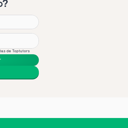
o?
tas de Toptutors
r