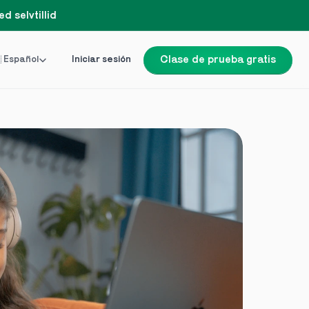
d selvtillid
Language
 Español
Iniciar sesión
Clase de prueba gratis