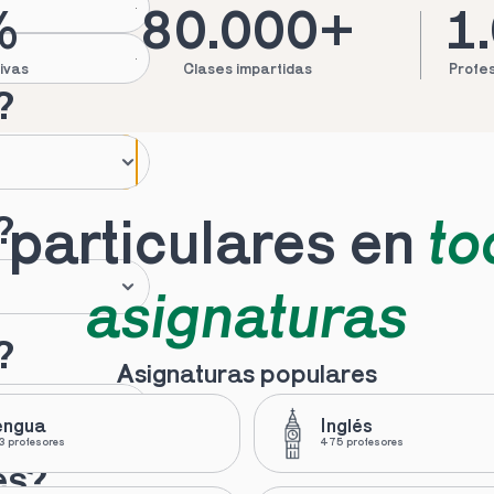
%
80.000+
1
ivas
Clases impartidas
Profes
?
?
particulares en 
to
asignaturas
?
Asignaturas populares
engua
Inglés
 profesores
475 profesores
es?