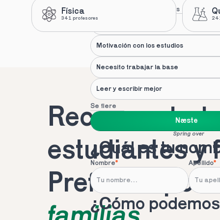
Nuestras recomendaciones
Física
Q
341 profesores
241
Apoyo de un profesional
Motivación con los estudios
Necesito trabajar la base
Leer y escribir mejor
Se flere
Recomendado 
Næste
Spring over
estudiantes y 
¿Cuál es tu nom
Nombre
*
Apellido
*
Preferido por 
¿Cómo podemos 
familias