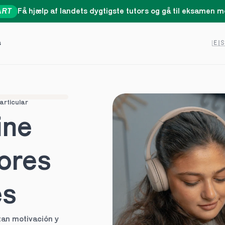
ART
Få hjælp af landets dygtigste tutors og gå til eksamen me
Select 
s
🇪
articular
ne 
ores 
es
an motivación y 