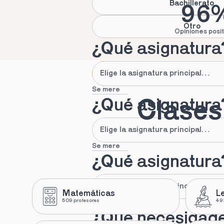
Bachillerato
96
Otro
Opiniones posit
¿Qué asignatura
Se mere
¿Qué asignatura
Clases 
Se mere
¿Qué asignatura
Matemáticas
L
509 profesores
493
Se mere
¿Qué necesidad