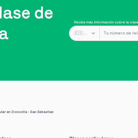
ase de 
Recibe más información sobre la clase
ta
ular en Donostia - San Sebastian