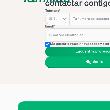
contactar contig
Teléfono
*
Email
*
Me gustaría recibir novedades y ofer
Encuentra profeso
Siguiente