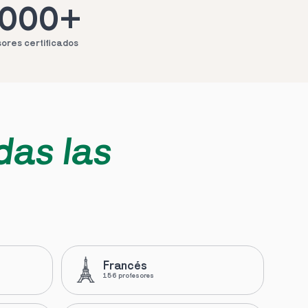
.000+
ores certificados
das las 
Francés
156 profesores