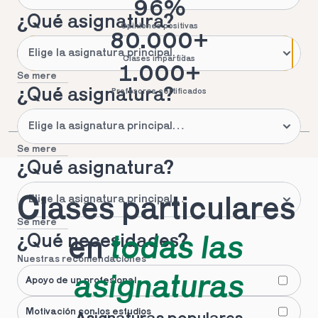
96%
¿Qué asignatura?
Opiniones positivas
80.000+
Clases impartidas
1.000+
Se mere
¿Qué asignatura?
Profesores certificados
Se mere
¿Qué asignatura?
Clases particulares 
Se mere
¿Qué necesidades?
en 
todas las 
Nuestras recomendaciones
asignaturas
Apoyo de un profesional
Motivación con los estudios