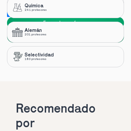
Química
241 profesores
Me gustaría recibir novedades y ofertas de Toptutors
Encuentra profesor
Alemán
Siguiente
201 profesores
Selectividad
183 profesores
Recomendado 
por 